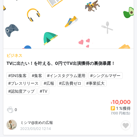
ビジネス
TVに出たい！を叶える、0円でTV出演獲得の裏側暴露！
#SNS集客
#集客
#インスタグラム運用
#シングルマザー
#プレスリリース
#広報
#広告費ゼロ
#事業拡大
#認知度アップ
#TV
10,000
¥
1 %獲得
0
(100 円相当)
ミシマ@攻めの広報
2023/05/02 12:14