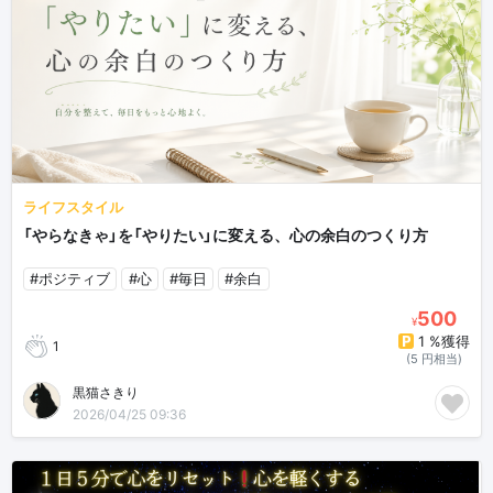
ライフスタイル
「やらなきゃ」を「やりたい」に変える、心の余白のつくり方
#ポジティブ
#心
#毎日
#余白
500
¥
1 %獲得
1
(5 円相当)
黒猫さきり
2026/04/25 09:36