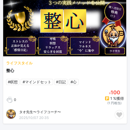
ライフスタイル
整心
#瞑想
#マインドセット
#日記
#心
100
¥
1 %獲得
0
(1 円相当)
タオ先生〜ライフコーチ〜
2025/10/07 20:35