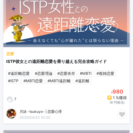
恋愛
ISTP彼女との遠距離恋愛を乗り越える完全攻略ガイド
#遠距離恋愛
#恋愛理論
#恋愛依存
#MBTI
#複雑恋愛
#ISTP
#MBTI恋愛
#MBTI遠距離
#遠距離
980
¥
1 %獲得
7
(9 円相当)
月詠 -tsukuyo- | 恋愛心理
2025/04/23 10:30