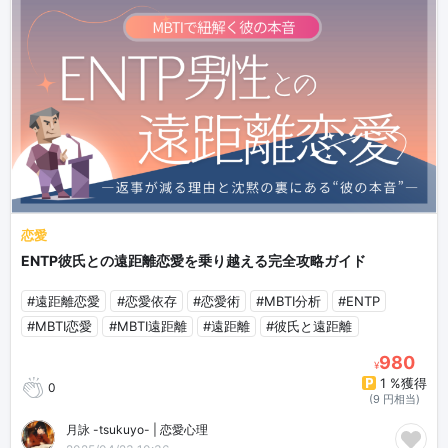
恋愛
ENTP彼氏との遠距離恋愛を乗り越える完全攻略ガイド
#遠距離恋愛
#恋愛依存
#恋愛術
#MBTI分析
#ENTP
#MBTI恋愛
#MBTI遠距離
#遠距離
#彼氏と遠距離
980
¥
1 %獲得
0
(9 円相当)
月詠 -tsukuyo- | 恋愛心理