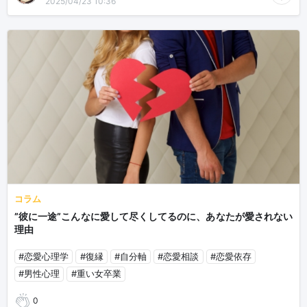
2025/04/23 10:36
コラム
”彼に一途”こんなに愛して尽くしてるのに、あなたが愛されない
理由
#恋愛心理学
#復縁
#自分軸
#恋愛相談
#恋愛依存
#男性心理
#重い女卒業
0