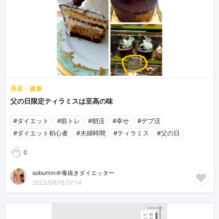
美容・健康
父の日限定ティラミスは至高の味
#ダイエット
#筋トレ
#朝活
#幸せ
#デブ活
#ダイエット初心者
#夫婦時間
#ティラミス
#父の日
0
soburinn＠毒抜きダイエッター
2023/06/18 07:14