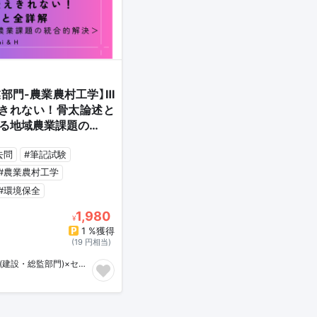
業部門-農業農村工学】Ⅲ
えきれない！骨太論述と
る地域農業課題の…
去問
#筆記試験
#農業農村工学
#環境保全
1,980
¥
1 %獲得
(19 円相当)
小泉士郎🎈｜技術士(建設・総監部門)×セルフケア