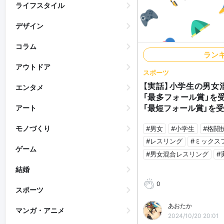
ライフスタイル
デザイン
コラム
ラン
アウトドア
スポーツ
【実話】小学生の男女
エンタメ
「最多フォール賞」を
「最短フォール賞」を
アート
モノづくり
#男女
#小学生
#格闘
#レスリング
#ミックス
ゲーム
#男女混合レスリング
#
結婚
0
スポーツ
あおたか
マンガ・アニメ
2024/10/20 20:01