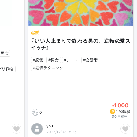
恋愛
『いい人止まりで終わる男の、逆転恋愛ス
イッチ』
#男女
#恋愛
#男女
#デート
#会話術
#恋愛テクニック
プリ戦略
1,000
¥
1 %獲得
0
(10 円相当)
you
2025/12/08 15:25