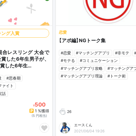
恋愛
キング入賞
【アポ編】NGトーク集
混合レスリング 大会で
#恋愛
#マッチングアプリ
#非モテ
受賞した6年生男子が、
#モテる
#コミュニケーション
受賞した6年生…
#マッチングアプリ攻略
#マッチングア
#マッチングアプリ理論
#トーク術
技
#思春期
ファイト
実話
500
¥
1 %獲得
26
(5 円相当)
エースくん
2021/06/04 19:26