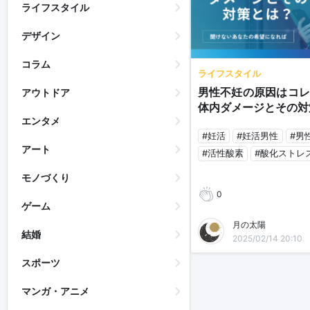
ライフスタイル
デザイン
コラム
ライフスタイル
男性不妊の原因はコレ
アウトドア
体内ダメージとその対
エンタメ
#妊活
#妊活男性
#男
アート
#活性酸素
#酸化ストレ
モノづくり
0
ゲーム
月の太陽
結婚
2025/02/14 20:10
スポーツ
マンガ・アニメ