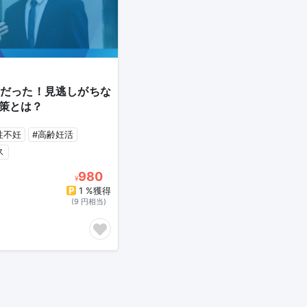
だった！見逃しがちな
策とは？
性不妊
#高齢妊活
ス
980
¥
1 %獲得
(9 円相当)