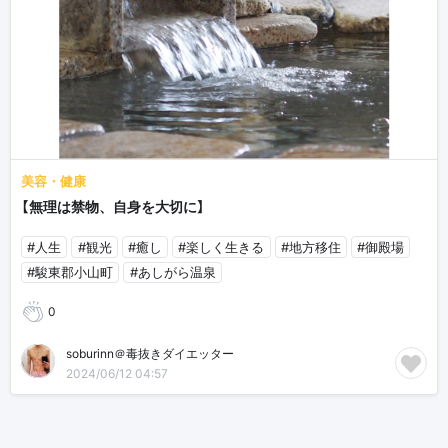
美容・健康
【無理は禁物、自身を大切に】
#人生
#観光
#癒し
#楽しく生きる
#地方移住
#御殿場
#駿東郡小山町
#あしがら温泉
0
soburinn＠毒抜きダイエッター
2024/06/12 04:57