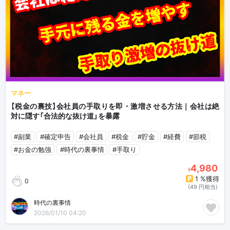
マネー
【税金の裏技】会社員の手取りを即・激増させる方法｜会社は絶
対に隠す「合法的な抜け道」を暴露
#副業
#確定申告
#会社員
#税金
#貯金
#経費
#節税
#お金の勉強
#時代の裏事情
#手取り
4,980
¥
1 %獲得
0
(49 円相当)
時代の裏事情
2026/01/10 04:20