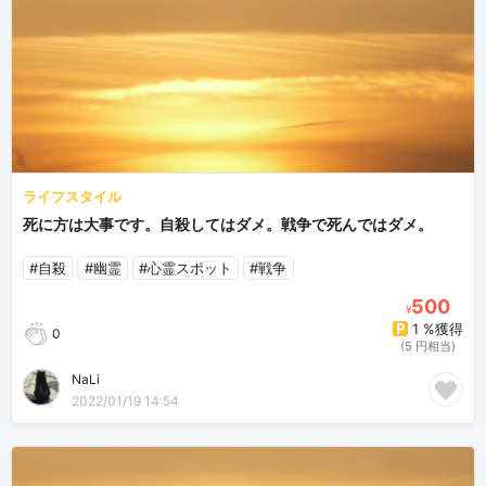
ライフスタイル
死に方は大事です。自殺してはダメ。戦争で死んではダメ。
#自殺
#幽霊
#心霊スポット
#戦争
500
¥
1 %獲得
0
(5 円相当)
NaLi
2022/01/19 14:54