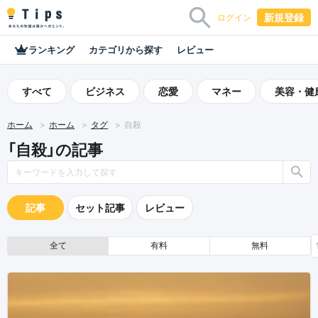
新規登録
ログイン
ランキング
カテゴリから探す
レビュー
すべて
ビジネス
恋愛
マネー
美容・健
ホーム
ホーム
タグ
自殺
「自殺」の記事
記事
セット記事
レビュー
全て
有料
無料