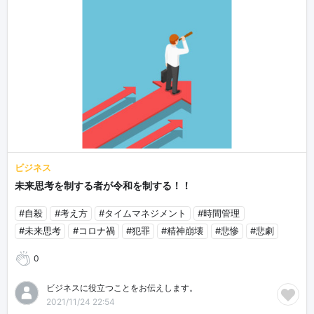
ビジネス
未来思考を制する者が令和を制する！！
#自殺
#考え方
#タイムマネジメント
#時間管理
#未来思考
#コロナ禍
#犯罪
#精神崩壊
#悲惨
#悲劇
0
ビジネスに役立つことをお伝えします。
2021/11/24 22:54