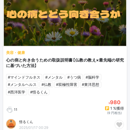
美容・健康
心の病と向き合うための取扱説明書【仏教の教え×最先端の研究
に基づいた方法】
#マインドフルネス
#メンタル
#うつ病
#脳科学
#メンタルヘルス
#仏教
#双極性障害
#東洋思想
#西洋医学
#悟るくん
980
¥
1 %獲得
11
(9 円相当)
悟るくん
2025/01/17 00:29