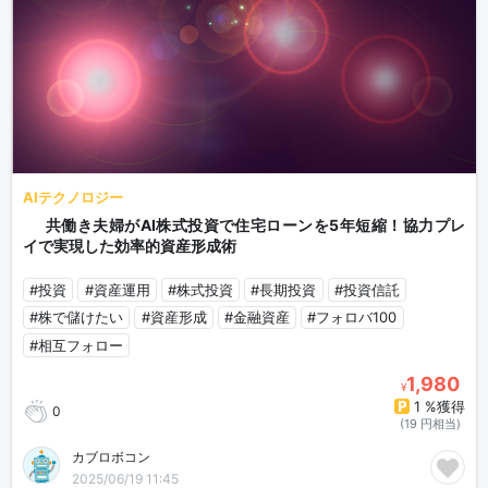
AIテクノロジー
👫 共働き夫婦がAI株式投資で住宅ローンを5年短縮！協力プレ
イで実現した効率的資産形成術 🏠
#投資
#資産運用
#株式投資
#長期投資
#投資信託
#株で儲けたい
#資産形成
#金融資産
#フォロバ100
#相互フォロー
1,980
¥
1 %獲得
0
(19 円相当)
カブロボコン🤖💰🤑
2025/06/19 11:45