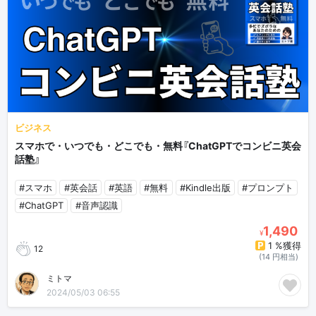
ビジネス
スマホで・いつでも・どこでも・無料『ChatGPTでコンビニ英会
話塾』
#スマホ
#英会話
#英語
#無料
#Kindle出版
#プロンプト
#ChatGPT
#音声認識
1,490
¥
1 %獲得
12
(14 円相当)
ミトマ
2024/05/03 06:55