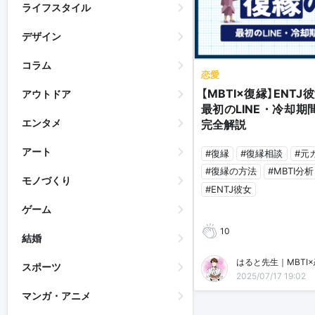
ライフスタイル
デザイン
コラム
恋愛
【MBTI×復縁】ENT
アウトドア
最初のLINE・冷却期
エンタメ
完全解説
アート
#復縁
#復縁相談
#元
#復縁の方法
#MBTI分析
モノづくり
#ENTJ彼女
ゲーム
10
結婚
はると先生｜MBTI
スポーツ
2025/07/17 19:02
マンガ・アニメ