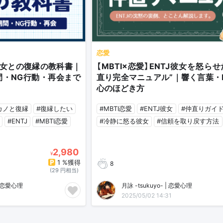
恋愛
J彼女との復縁の教科書｜
【MBTI×恋愛】ENTJ彼女を怒ら
間・NG行動・再会まで
直り完全マニュアル”｜響く言葉・
心のほどき方
カノと復縁
#復縁したい
#MBTI恋愛
#ENTJ彼女
#仲直りガイ
#ENTJ
#MBTI恋愛
#冷静に怒る彼女
#信頼を取り戻す方法
2,980
¥
1 %獲得
8
(29 円相当)
×恋愛心理
月詠 -tsukuyo- | 恋愛心理
2025/05/02 14:31