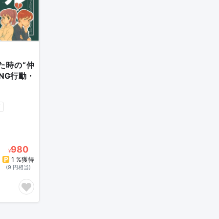
せた時の“仲
NG行動・
ド
980
¥
1 %獲得
(9 円相当)