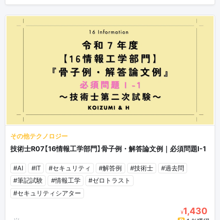
その他テクノロジー
技術士R07【16情報工学部門】骨子例・解答論文例｜必須問題Ⅰ-1
#AI
#IT
#セキュリティ
#解答例
#技術士
#過去問
#筆記試験
#情報工学
#ゼロトラスト
#セキュリティシアター
1,430
¥