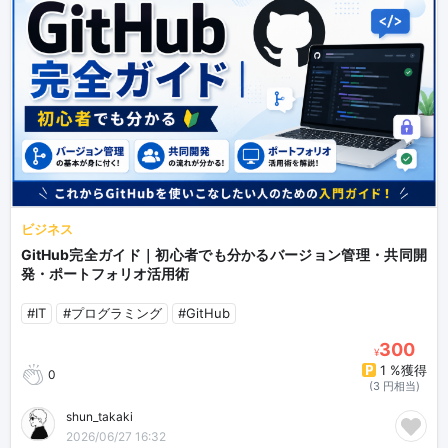
ビジネス
GitHub完全ガイド｜初心者でも分かるバージョン管理・共同開
発・ポートフォリオ活用術
#IT
#プログラミング
#GitHub
300
¥
1 %獲得
0
(3 円相当)
shun_takaki
2026/06/27 16:32