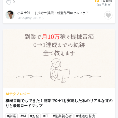
1 %獲得
0
(14 円相当)
小泉士郎🎈｜技術士(建設・総監部門)×セルフケア
2025/09/19 06:15
AIテクノロジー
機械音痴でもできた！副業で0→1を実現した私のリアルな道の
りと最短ロードマップ
#副業
#AI
#お金
#IT
#副業初心者
#地道な努力