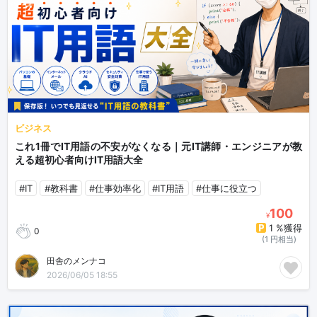
ビジネス
これ1冊でIT用語の不安がなくなる｜元IT講師・エンジニアが教
える超初心者向けIT用語大全
#IT
#教科書
#仕事効率化
#IT用語
#仕事に役立つ
100
¥
1 %獲得
0
(1 円相当)
田舎のメンナコ
2026/06/05 18:55