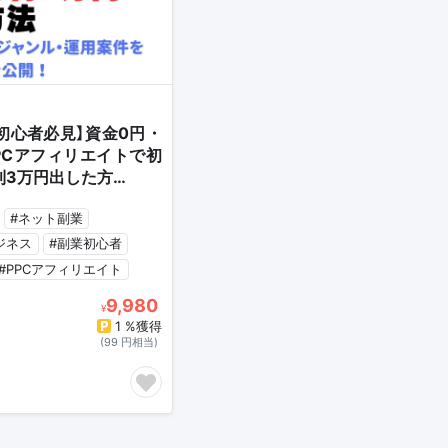
初心者必見】資金0円・
PCアフィリエイトで初
利3万円出した方…
#ネット副業
ジネス
#副業初心者
#PPCアフィリエイト
9,980
¥
1 %獲得
(99 円相当)