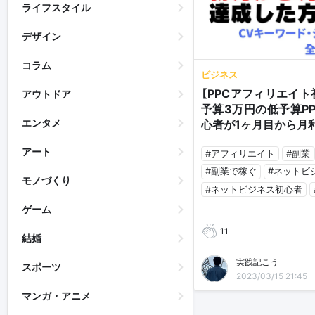
ライフスタイル
デザイン
コラム
ビジネス
【PPCアフィリエイト
アウトドア
予算3万円の低予算P
エンタメ
心者が1ヶ月目から月
アート
#アフィリエイト
#副業
#副業で稼ぐ
#ネットビ
モノづくり
#ネットビジネス初心者
ゲーム
11
結婚
実践記こう
スポーツ
2023/03/15 21:45
マンガ・アニメ