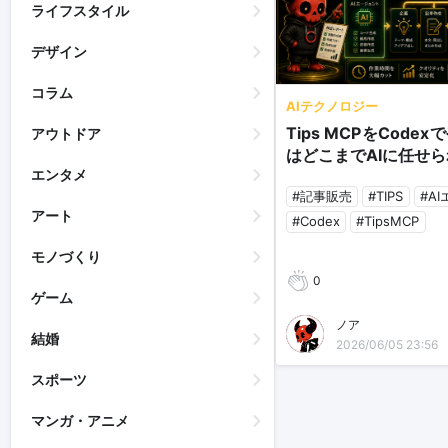
ライフスタイル
デザイン
コラム
AIテクノロジー
Tips MCPをCod
アウトドア
はどこまでAIに任せ
エンタメ
#記事販売
#TIPS
#A
アート
#Codex
#TipsMCP
モノづくり
0
ゲーム
ノア
結婚
2026/06/05 23:56
スポーツ
マンガ・アニメ