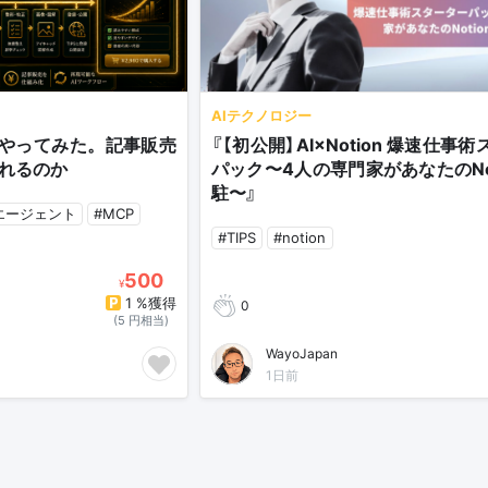
AIテクノロジー
exでやってみた。記事販売
『【初公開】AI×Notion 爆速仕事
られるのか
パック〜4人の専門家があなたのNot
駐〜』
Iエージェント
#MCP
#TIPS
#notion
500
¥
1 %獲得
0
(5 円相当)
WayoJapan
1日前