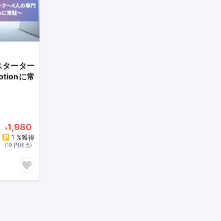
術スターター
ionに常
1,980
¥
1 %獲得
(19 円相当)