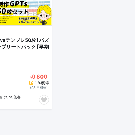
nvaテンプレ50枚】バズ
プリートパック【早期
9,800
¥
1 %獲得
(98 円相当)
解でSNS集客