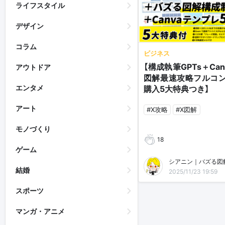
ライフスタイル
デザイン
コラム
ビジネス
【構成執筆GPTs＋Ca
アウトドア
図解最速攻略フルコン
エンタメ
購入5大特典つき】
アート
#X攻略
#X図解
モノづくり
18
ゲーム
シアニン｜バズる図
結婚
2025/11/23 19:59
スポーツ
マンガ・アニメ