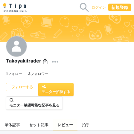
新規登録
ログイン
Takoyakitrader
1
フォロー
3
フォロワー
モニター招待する
モニター希望可能な記事を見る
単体記事
セット記事
レビュー
拍手