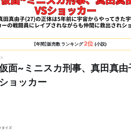
2位
【年間】販売数 ランキング
(小説)
24
仮面~ミニスカ刑事、真田真由
VSショッカー
マネタイズ