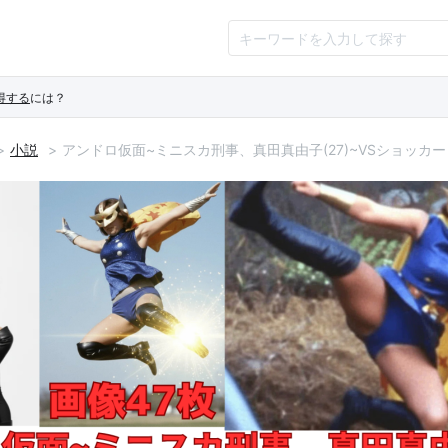
得する
には？
小説
アンドロ仮面~ミニスカ刑事、真田真由子(27)~VSショッカー