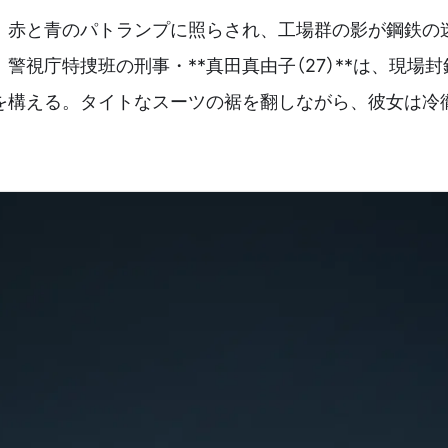
、赤と青のパトランプに照らされ、工場群の影が鋼鉄の
警視庁特捜班の刑事・**真田真由子（27）**は、現場
を構える。タイトなスーツの裾を翻しながら、彼女は冷