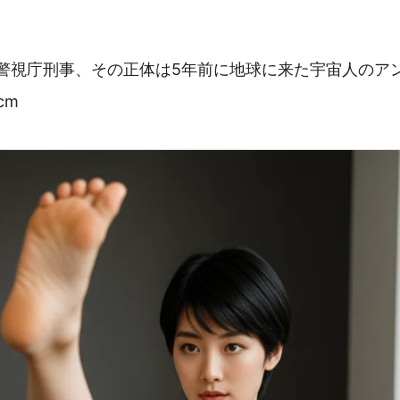
) 警視庁刑事、その正体は5年前に地球に来た宇宙人のア
cm