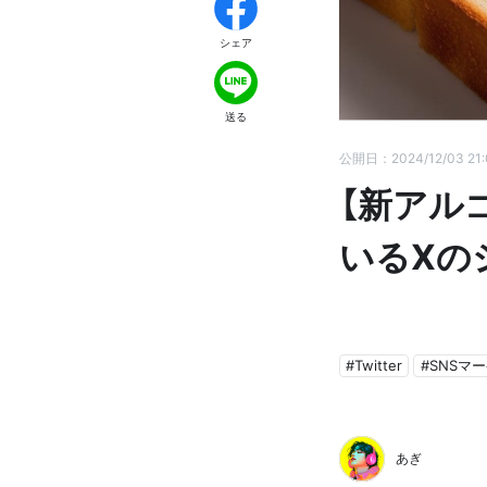
シェア
送る
公開日：2024/12/03 21
【新アル
いるXの
#Twitter
#SNSマ
あぎ