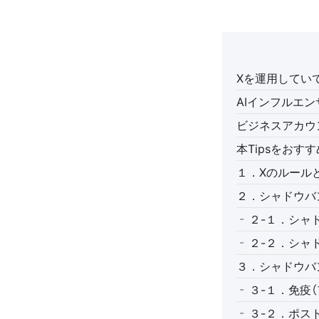
Xを運用してい
AIインフルエ
ビジネスアカウ
本Tipsをお
１．Xのルール
２．シャドウバ
２-１．シャ
２-２．シャ
３．シャドウバ
３-１．免疫
３-２．ポス