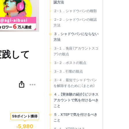
認方法
２-１．シャドウバンの種類
２-２．シャドウバンの確認
方法
３．シャドウバンにならない
方法
３-１．免疫（アカウントスコ
実践して
ア）の観点
３-２．ポストの観点
３-３．行動の観点
３-４．最短でシャドウバン
を解除するために（まとめ）
４．【実体験の紹介】ビジネス
アカウントで気を付けるべき
こと
５．XTEPで気を付けるべき
59ポイント獲得
こと
5,980
¥
５-１．XTEPとは？