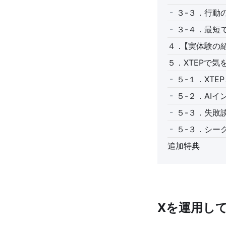
３-３．行動
３-４．最短
４．【実体験の
５．XTEPで気
５-１．XTE
５-２．AI
５-３．失敗
５-３．シー
追加特典
Xを運用し