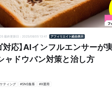
:05
最終更新日：2025/08/05 13:41
アフィリエイト経由表示
ゴ対応】AIインフルエンサーが
シャドウバン対策と治し方
ーケティング
#SNS集客
#X運用