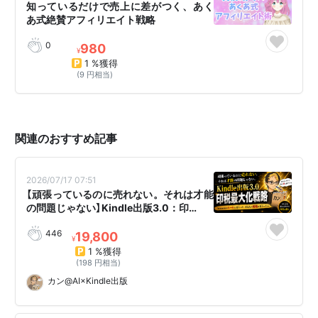
知っているだけで売上に差がつく、あく
あ式絶賛アフィリエイト戦略
0
980
¥
1 %獲得
(9 円相当)
関連のおすすめ記事
2026/07/17 07:51
【頑張っているのに売れない。それは才能
の問題じゃない】Kindle出版3.0：印…
446
19,800
¥
1 %獲得
(198 円相当)
カン@AI×Kindle出版