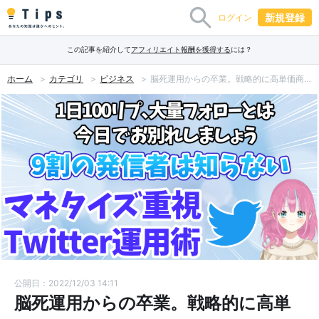
新規登録
ログイン
この記事を紹介して
アフィリエイト報酬を獲得する
には？
ホーム
カテゴリ
ビジネス
脳死運用からの卒業。戦略的に高単価商品を買ってもらうためのTwitter運用術！
公開日：2022/12/03 14:11
脳死運用からの卒業。戦略的に高単