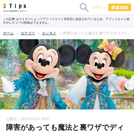
新規登録
ログイン
この記事 はライターによってアフィリエイト非対応に設定されているため、アフィリエイト紹
介やレビューの投稿はできません。
ホーム
カテゴリ
エンタメ
障害があっても魔法と裏ワザでディズニーが100倍楽しくなる！！初心者用ガイドマップ
公開日：2025/04/15 15:07
障害があっても魔法と裏ワザでディ