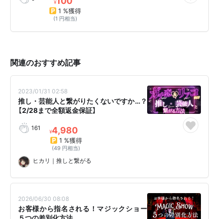
100
¥
1 %獲得
(1 円相当)
関連のおすすめ記事
2023/01/31 02:58
推し・芸能人と繋がりたくないですか…？
【2/28まで全額返金保証】
161
4,980
¥
1 %獲得
(49 円相当)
ヒカリ｜推しと繋がる
2026/06/30 08:08
お客様から指名される！マジックショー
５つの差別化方法