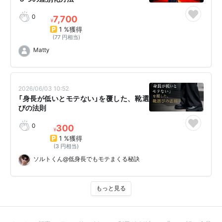
0
7,700
¥
1 %獲得
(77 円相当)
Matty
2026/06/03 10:52
「身長が低いとモテない」を覆した、靴選
びの法則
0
300
¥
1 %獲得
(3 円相当)
ソルトくん@低身長でもモテまくる秘訣
もっと見る