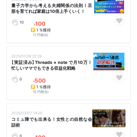
量子力学から考える夫婦関係の法則！旦
那を育てれば家庭は10倍上手くいく！
10
100
¥
1 %獲得
(1 円相当)
2025/01/26 22:29
【実証済み】Threads × note で月10万！
忙しいママでもできる収益化戦略
0
500
¥
1 %獲得
(5 円相当)
2025/03/07 19:20
コミュ障でも出来る！女性との自然な会
話術
0