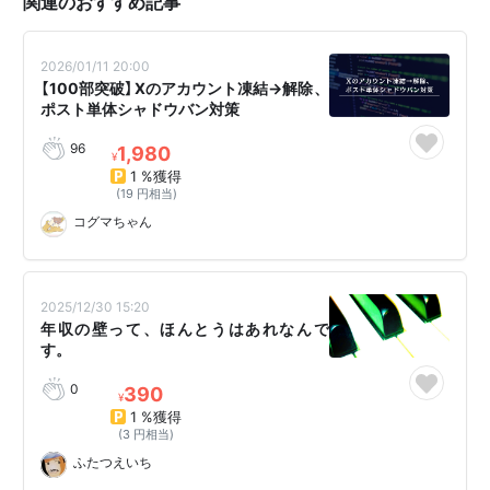
関連のおすすめ記事
2026/01/11 20:00
【100部突破】Xのアカウント凍結→解除、
ポスト単体シャドウバン対策
96
1,980
¥
1 %獲得
(19 円相当)
コグマちゃん
2025/12/30 15:20
年収の壁って、ほんとうはあれなんで
す。
0
390
¥
1 %獲得
(3 円相当)
ふたつえいち