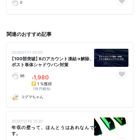
0
関連のおすすめ記事
2026/01/11 20:00
【100部突破】Xのアカウント凍結→解除、
ポスト単体シャドウバン対策
96
1,980
¥
1 %獲得
(19 円相当)
コグマちゃん
2025/12/30 15:20
年収の壁って、ほんとうはあれなんで
す。