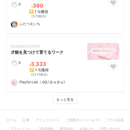
0
390
¥
1 %獲得
(3 円相当)
ふたつえいち
2025/04/13 09:51
才能を見つけて育てるワーク
0
3,333
¥
1 %獲得
(33 円相当)
Playful Lab.｜QQ.（きゅきゅ）
もっと見る
ホーム
記事
アフィリエイト
ご利用ガイド（ヘルプ）
プラス会員
プライバシー
ご利用規約
運営会社
お知らせ
お問い合わせ