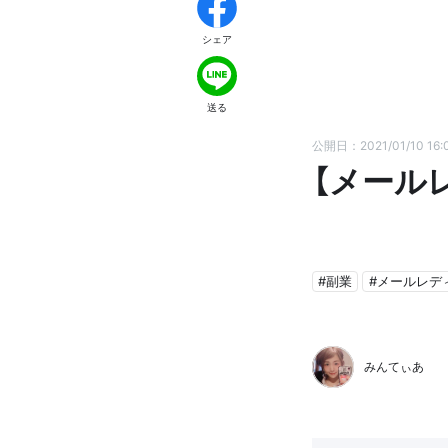
シェア
送る
公開日：2021/01/10 16:
【メール
#副業
#メールレデ
みんてぃあ