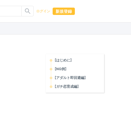
新規登録
ログイン
【はじめに】
【NG例】
【アダルト即回避編】
【ガチ恋育成編】