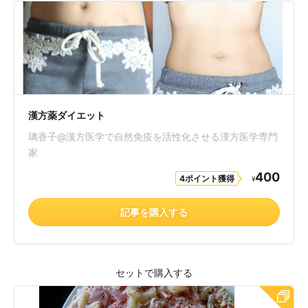
漢方薬ダイエット
璃香子@漢方医学で自然免疫を活性化させる漢方医学専門
家
400
4ポイント獲得
¥
記事を購入する