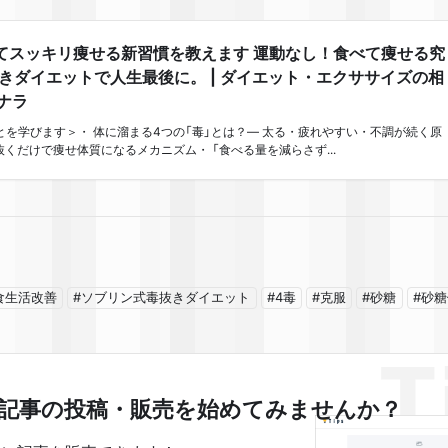
てスッキリ痩せる新習慣を教えます 運動なし！食べて痩せる究
きダイエットで人生最後に。 | ダイエット・エクササイズの相
コナラ
とを学びます＞・ 体に溜まる4つの「毒」とは？— 太る・疲れやすい・不調が続く原
抜くだけで痩せ体質になるメカニズム・ 「食べる量を減らさず...
食生活改善
#ソブリン式毒抜きダイエット
#4毒
#克服
#砂糖
#砂
記事の投稿・販売を
始めてみませんか？