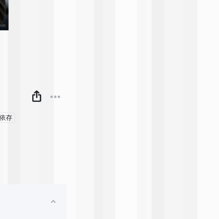
】
糖依存