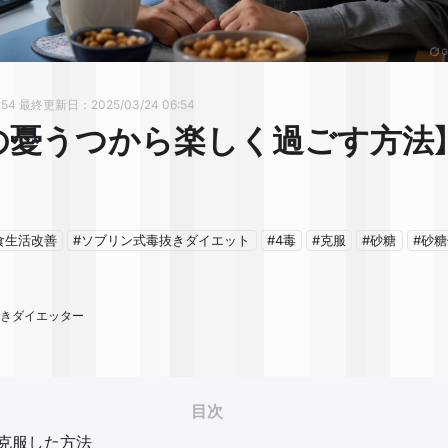
:54
最終更新日：2025/03/24 06:54
の憂うつから楽しく過ごす方法
食生活改善
#ソブリン式毒抜きダイエット
#4毒
#克服
#砂糖
#砂
毒抜きダイエッター
目次
克服した方法