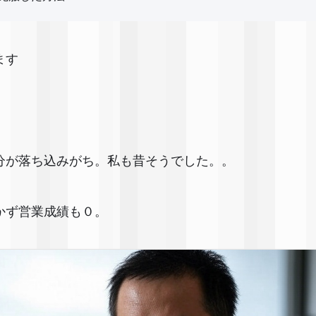
ます✨
分が落ち込みがち。私も昔そうでした。。
かず営業成績も０。