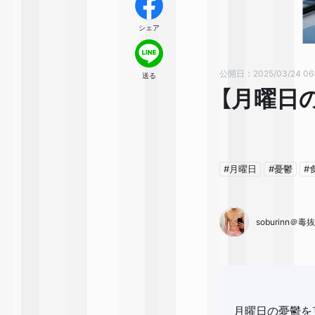
シェア
公開日：2025/03/24 06
送る
【月曜日
#月曜日
#憂鬱
#
soburinn＠
月曜日の憂鬱を