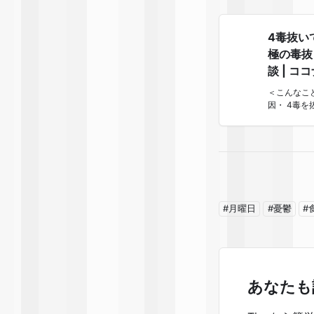
4毒抜い
極の毒抜
談 | コ
＜こんなこ
因・ 4毒を
#月曜日
#憂鬱
#
あなたも