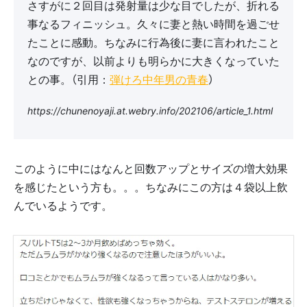
さすがに２回目は発射量は少な目でしたが、折れる
事なるフィニッシュ。久々に妻と熱い時間を過ごせ
たことに感動。ちなみに行為後に妻に言われたこと
なのですが、以前よりも明らかに大きくなっていた
との事。（引用：
弾けろ中年男の青春
）
https://chunenoyaji.at.webry.info/202106/article_1.html
このように中にはなんと回数アップとサイズの増大効果
を感じたという方も。。。ちなみにこの方は４袋以上飲
んでいるようです。