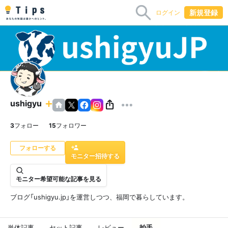
新規登録
ログイン
ushigyu
3
フォロー
15
フォロワー
モニター招待する
モニター希望可能な記事を見る
ブログ「ushigyu.jp」を運営しつつ、福岡で暮らしています。
単体記事
セット記事
レビュー
拍手