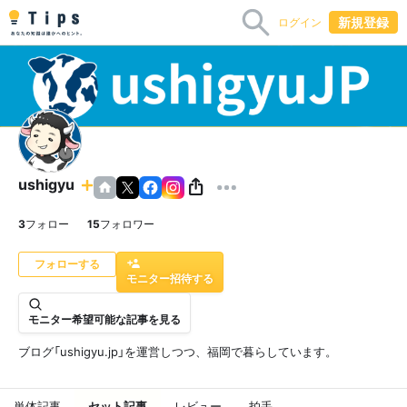
新規登録
ログイン
ushigyu
3
フォロー
15
フォロワー
モニター招待する
モニター希望可能な記事を見る
ブログ「ushigyu.jp」を運営しつつ、福岡で暮らしています。
単体記事
セット記事
レビュー
拍手