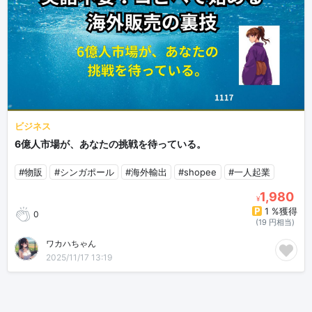
ビジネス
6億人市場が、あなたの挑戦を待っている。
#物販
#シンガポール
#海外輸出
#shopee
#一人起業
1,980
¥
1 %獲得
0
(19 円相当)
ワカハちゃん
2025/11/17 13:19