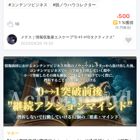
#コンテンツビジネス
#脱ノウハウコレクター
500
¥
1 %獲得
10
(5 円相当)
メテス｜情報収集家エスケープ"0→1→10タクティクス"
2023/04/20 14:35
マネー