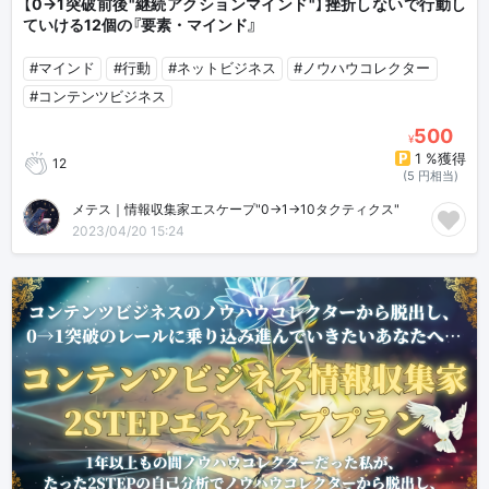
【0→1突破前後"継続アクションマインド"】挫折しないで行動し
ていける12個の『要素・マインド』
#マインド
#行動
#ネットビジネス
#ノウハウコレクター
#コンテンツビジネス
500
¥
1 %獲得
12
(5 円相当)
メテス｜情報収集家エスケープ"0→1→10タクティクス"
2023/04/20 15:24