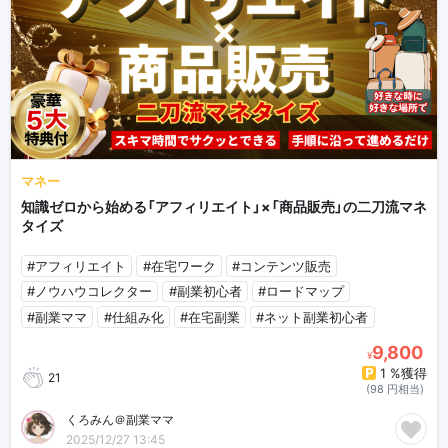
マネー
知識ゼロから始める「アフィリエイト」×「商品販売」の二刀流マネ
タイズ
#アフィリエイト
#在宅ワーク
#コンテンツ販売
#ノウハウコレクター
#副業初心者
#ロードマップ
#副業ママ
#仕組み化
#在宅副業
#ネット副業初心者
9,800
¥
1 %獲得
21
(98 円相当)
くろみん＠副業ママ
2025/12/27 13:45