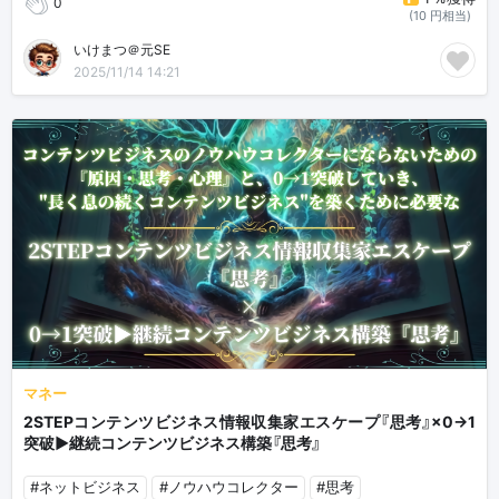
0
(10 円相当)
いけまつ＠元SE
2025/11/14 14:21
マネー
2STEPコンテンツビジネス情報収集家エスケープ『思考』×0→1
突破▶︎継続コンテンツビジネス構築『思考』
#ネットビジネス
#ノウハウコレクター
#思考