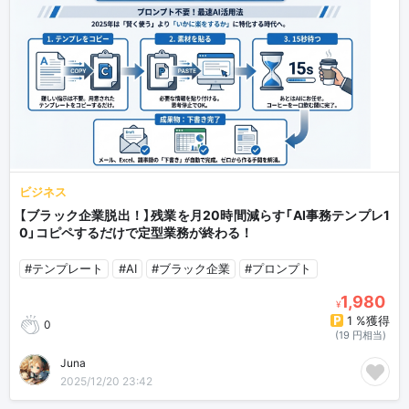
ビジネス
【ブラック企業脱出！】残業を月20時間減らす「AI事務テンプレ1
0」コピペするだけで定型業務が終わる！
#テンプレート
#AI
#ブラック企業
#プロンプト
1,980
¥
1 %獲得
0
(19 円相当)
Juna
2025/12/20 23:42