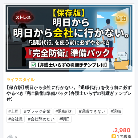
ライフスタイル
【保存版】明日から会社に行かない。「退職代行」を使う前に必ず
やるべき『完全防衛』準備パック【弁護士いらずの引継ぎテンプレ
付】
#上司
#ブラック企業
#退職代行
#退職できない
#退職
#会社員
#会社辞めたい
#明日
2,980
¥
1 %獲得
0