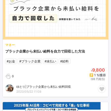
マネー
ブラック企業から未払い給料を自力で回収した方法
#お金
#ブラック企業
#未払い
#給料
9,800
¥
1 %獲得
0
(98 円相当)
ゆとり|ブラック企業から未払い給料回収
2023/05/22 11:09