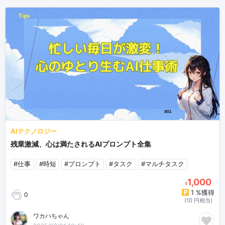
AIテクノロジー
残業激減、心は満たされるAIプロンプト全集
#仕事
#時短
#プロンプト
#タスク
#マルチタスク
1,000
¥
1 %獲得
0
(10 円相当)
ワカハちゃん