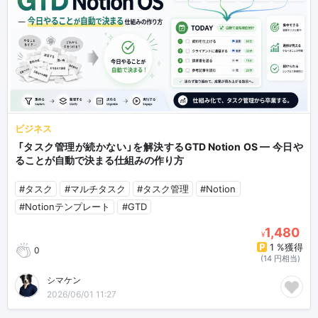
ビジネス
「タスク管理が続かない」を解決するGTD Notion OS — 今日や
ることが自動で決まる仕組みの作り方
#タスク
#マルチタスク
#タスク管理
#Notion
#Notionテンプレート
#GTD
1,480
¥
1 %獲得
0
(14 円相当)
シマケン
2026/06/01 11:27