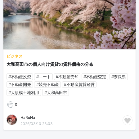
ビジネス
大和高田市の個人向け賃貸の賃料価格の分布
#不動産投資
#ニート
#不動産売却
#不動産査定
#奈良県
#不動産開発
#競売不動産
#不動産賃貸経営
#大規模土地利用
#大和高田市
0
HaRuNa
2026/03/10 23:03