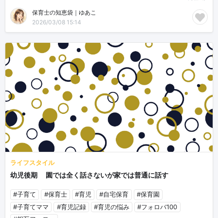
保育士の知恵袋｜ゆあこ
2026/03/08 15:14
ライフスタイル
幼児後期😁園では全く話さないが家では普通に話す
#子育て
#保育士
#育児
#自宅保育
#保育園
#子育てママ
#育児記録
#育児の悩み
#フォロバ100