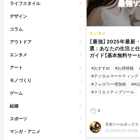
ライフスタイル
デザイン
コラム
エンタメ
【最強】2025年最新
アウトドア
選：あなたの生活と仕
エンタメ
ガイド【基本無料サー
アート
#おすすめ
#お得情報
#デジタルマーケティング
モノづくり
#フォロワー増加術
#A
#クリエイティブツール
ゲーム
結婚
0
スポーツ
月光ツールボックス
2025/03/05 23:09
マンガ・アニメ