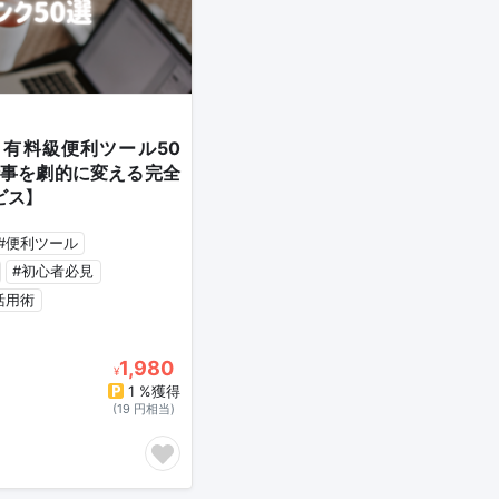
・有料級便利ツール50
事を劇的に変える完全
ビス】
#便利ツール
#初心者必見
I活用術
1,980
¥
1 %獲得
(19 円相当)