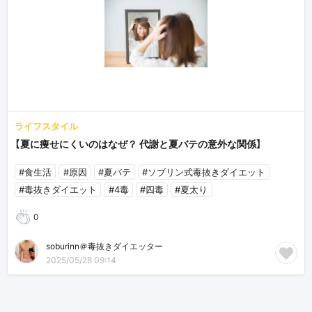
ライフスタイル
【夏に痩せにくいのはなぜ？ 代謝と夏バテの意外な関係】
#食生活
#原因
#夏バテ
#ソブリン式毒抜きダイエット
#毒抜きダイエット
#4毒
#四毒
#夏太り
0
soburinn＠毒抜きダイエッター
2025/05/28 09:14