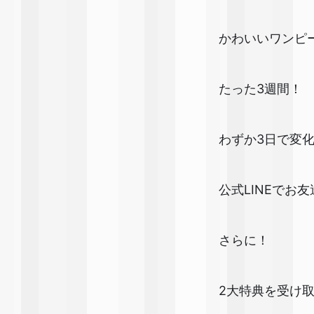
かわいいワンピ
たった3週間！
わずか3日で変
公式LINEで
さらに！
2大特典を受け