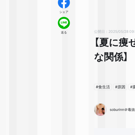
シェア
公開日：2025/05/28 09:
送る
【夏に痩
な関係】
#食生活
#原因
#
soburinn＠