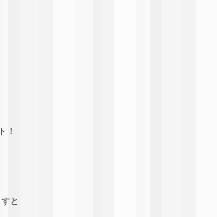
ト！
ますと