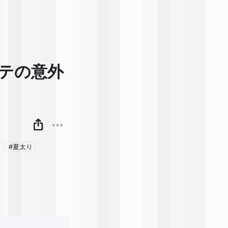
バテの意外
毒
#夏太り