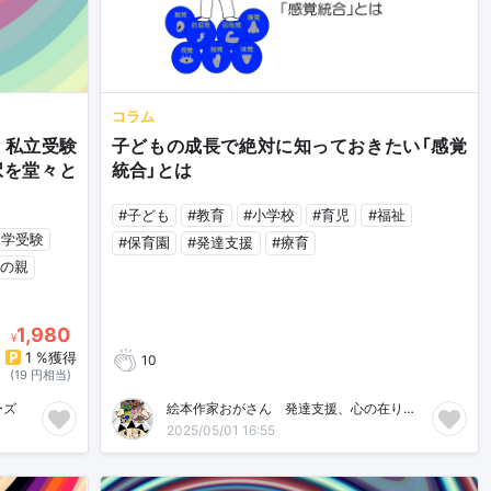
コラム
、私立受験
子どもの成長で絶対に知っておきたい「感覚
択を堂々と
統合」とは
#子ども
#教育
#小学校
#育児
#福祉
中学受験
#保育園
#発達支援
#療育
生の親
1,980
¥
1 %獲得
10
(19 円相当)
ズ🌸
絵本作家おがさん 発達支援、心の在り方ブログ
2025/05/01 16:55