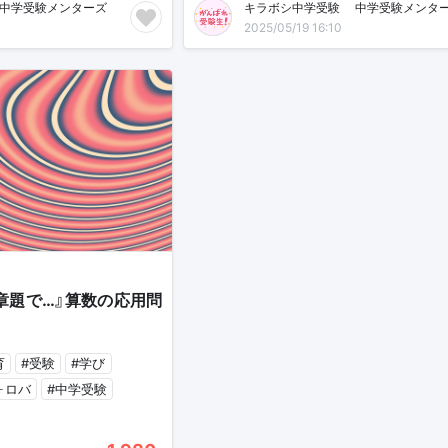
中学受験メンターズ🌸
キラボシ中学受験🌸中学受験メンター
2025/05/19 16:10
章題で…』算数の応用問
育
#受験
#学び
ォロバ
#中学受験