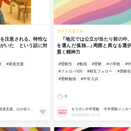
ライフスタイル
を注意される、特性な
🏫「地元では公立が当たり前の中
がいた という話に対
を選んだ孤独…」周囲と異なる選
貫く精神力
校
#発達支援
#受験生
#勉強
#受験
#小学校
#
#フォロバ100
#相互フォロー
#受験
#受験勉強
#中学入試
0
絵本作家おがさん 発達支援、心の在り方ブログ
キラボシ中学受験🌸中学受験メンター
2025/06/01 21:13