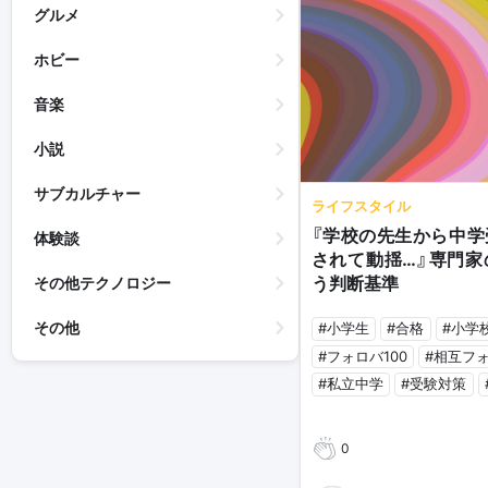
グルメ
ホビー
音楽
小説
サブカルチャー
ライフスタイル
『学校の先生から中学
体験談
されて動揺…』専門家
う判断基準
その他テクノロジー
その他
#小学生
#合格
#小学
#フォロバ100
#相互フ
#私立中学
#受験対策
0