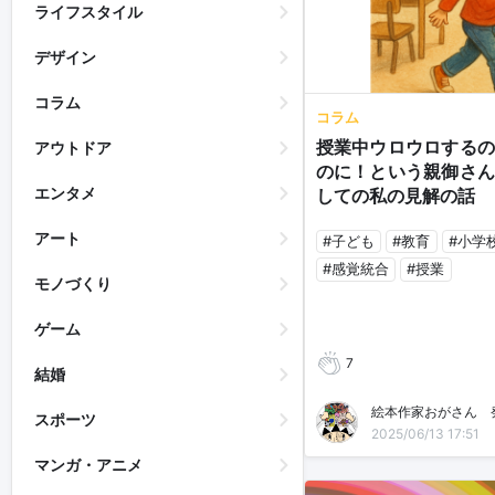
ライフスタイル
デザイン
コラム
コラム
授業中ウロウロするの
アウトドア
のに！という親御さん
エンタメ
しての私の見解の話
アート
#子ども
#教育
#小学
#感覚統合
#授業
モノづくり
ゲーム
7
結婚
スポーツ
2025/06/13 17:51
マンガ・アニメ