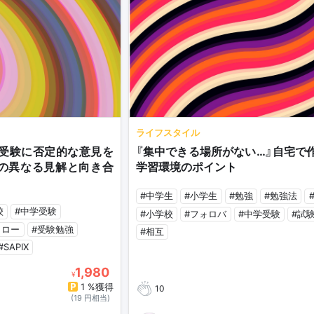
ライフスタイル
受験に否定的な意見を
『集中できる場所がない…』自宅で
の異なる見解と向き合
学習環境のポイント
#中学生
#小学生
#勉強
#勉強法
校
#中学受験
#小学校
#フォロバ
#中学受験
#試
ォロー
#受験勉強
#相互
#SAPIX
1,980
¥
1 %獲得
10
(19 円相当)