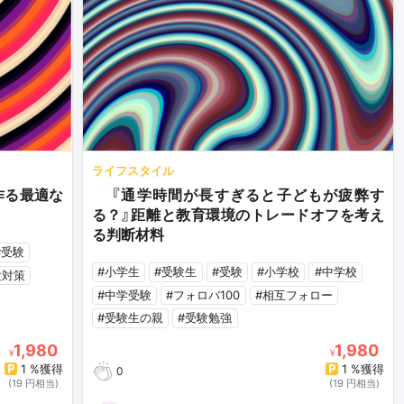
ライフスタイル
作る最適な
🏫『通学時間が長すぎると子どもが疲弊す
る？』距離と教育環境のトレードオフを考え
る判断材料
#受験
#小学生
#受験生
#受験
#小学校
#中学校
験対策
#中学受験
#フォロバ100
#相互フォロー
#受験生の親
#受験勉強
1,980
1,980
¥
¥
1 %獲得
1 %獲得
0
(19 円相当)
(19 円相当)