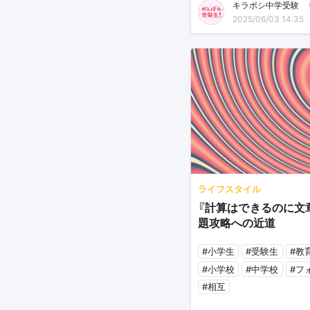
キラボシ中学受験🌸
2025/06/03 14:35
ライフスタイル
『計算はできるのに文
題攻略への近道
#小学生
#受験生
#教
#小学校
#中学校
#フ
#相互