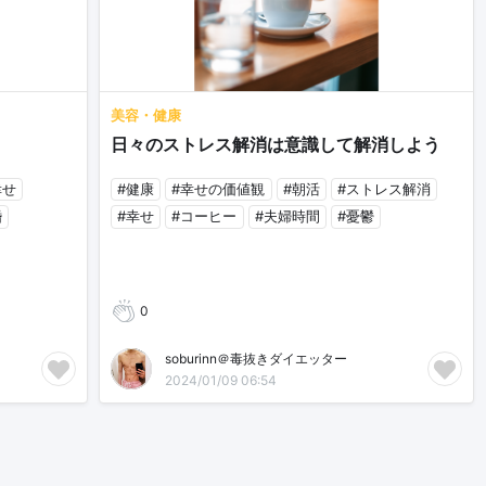
美容・健康
日々のストレス解消は意識して解消しよう
幸せ
#健康
#幸せの価値観
#朝活
#ストレス解消
婚
#幸せ
#コーヒー
#夫婦時間
#憂鬱
0
soburinn＠毒抜きダイエッター
2024/01/09 06:54