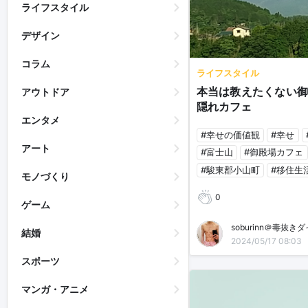
ライフスタイル
デザイン
コラム
ライフスタイル
本当は教えたくない御
アウトドア
隠れカフェ
エンタメ
#幸せの価値観
#幸せ
アート
#富士山
#御殿場カフェ
#駿東郡小山町
#移住生
モノづくり
0
ゲーム
soburinn＠毒抜き
結婚
2024/05/17 08:03
スポーツ
マンガ・アニメ