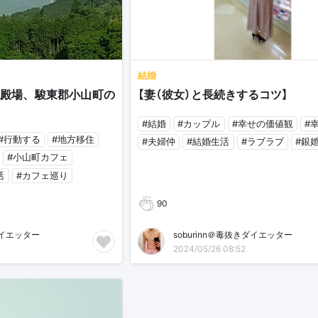
結婚
殿場、駿東郡小山町の
【妻（彼女）と長続きするコツ】
#結婚
#カップル
#幸せの価値観
#
#行動する
#地方移住
#夫婦仲
#結婚生活
#ラブラブ
#銀
#小山町カフェ
活
#カフェ巡り
90
ダイエッター
soburinn＠毒抜きダイエッター
2024/05/26 08:52