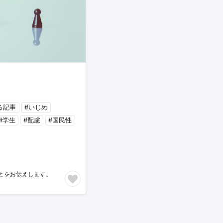
る記事
#いじめ
#学生
#配慮
#国民性
とをお伝えします。