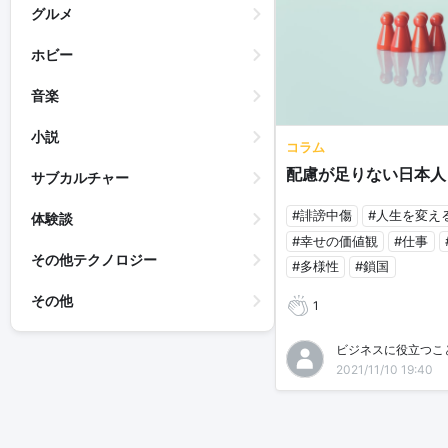
グルメ
ホビー
音楽
小説
コラム
配慮が足りない日本人
サブカルチャー
#誹謗中傷
#人生を変え
体験談
#幸せの価値観
#仕事
その他テクノロジー
#多様性
#鎖国
その他
1
ビジネスに役立つこ
2021/11/10 19:40