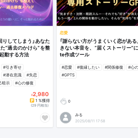
恋愛
回りしてしまう」あなた
「謝らない方がうまくいく恋がある
た“過去のかけら”を整
きない本音を、“届くストーリー”に
起動する方法
te作成ツール
#引き寄せ
#恋愛
#復縁したい
#関係修復
#心
#潜在意識
#失恋
#GPTS
己暗示
#心の修復
2,980
¥
1 %獲得
0
(29 円相当)
みる
2025/08/11 17:58