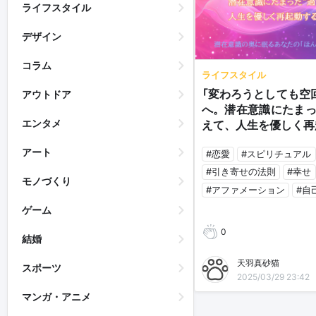
ライフスタイル
デザイン
コラム
ライフスタイル
「変わろうとしても空
アウトドア
へ。潜在意識にたまっ
エンタメ
えて、人生を優しく再
アート
#恋愛
#スピリチュアル
#引き寄せの法則
#幸せ
モノづくり
#アファメーション
#自
ゲーム
0
結婚
天羽真砂猫
スポーツ
2025/03/29 23:42
マンガ・アニメ