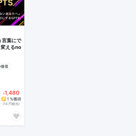
」言葉にで
変えるno
の修復
1,480
¥
1 %獲得
(14 円相当)