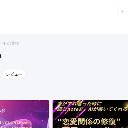
心の修復
事
レビュー