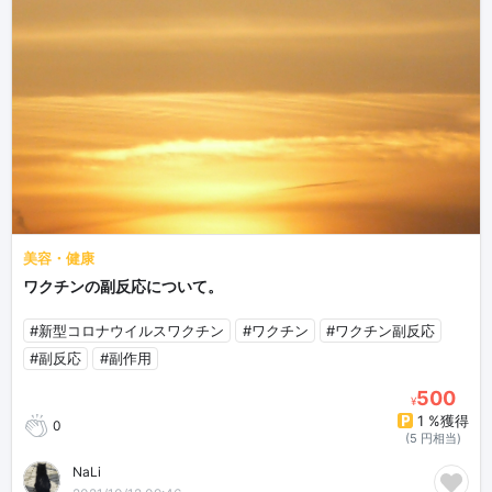
美容・健康
ワクチンの副反応について。
#新型コロナウイルスワクチン
#ワクチン
#ワクチン副反応
#副反応
#副作用
500
¥
1 %獲得
0
(5 円相当)
NaLi