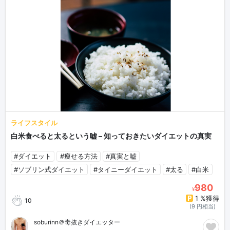
ライフスタイル
白米食べると太るという嘘 – 知っておきたいダイエットの真実
#ダイエット
#痩せる方法
#真実と嘘
#ソブリン式ダイエット
#タイニーダイエット
#太る
#白米
980
¥
1 %獲得
10
(9 円相当)
soburinn＠毒抜きダイエッター