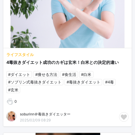
ライフスタイル
4毒抜きダイエット成功のカギは玄米！白米との決定的違い
#ダイエット
#痩せる方法
#食生活
#白米
#ソブリン式毒抜きダイエット
#毒抜きダイエット
#4毒
#玄米
0
soburinn＠毒抜きダイエッター
2025/02/09 08:29