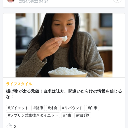
2024/09/22 04:24
ライフスタイル
揚げ物が太る元凶！白米は味方、間違いだらけの情報を信じる
な！
#ダイエット
#健康
#外食
#リバウンド
#白米
#ソブリン式毒抜きダイエット
#4毒
#揚げ物
0