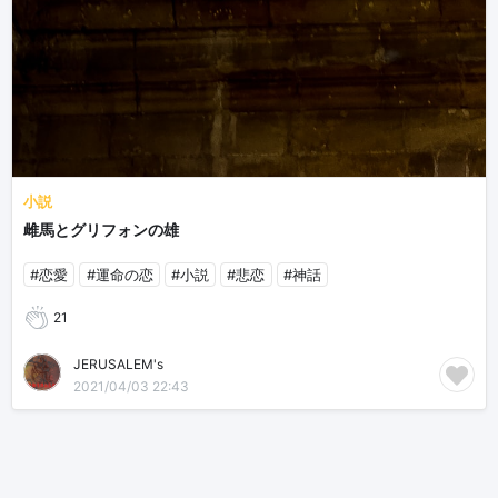
小説
雌馬とグリフォンの雄
#恋愛
#運命の恋
#小説
#悲恋
#神話
21
JERUSALEM's
2021/04/03 22:43