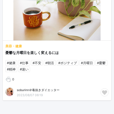
美容・健康
憂鬱な月曜日を楽しく変えるには
#健康
#仕事
#不安
#朝活
#ポジティブ
#月曜日
#憂鬱
#精神
#迷い
0
soburinn＠毒抜きダイエッター
2023/08/07 06:19