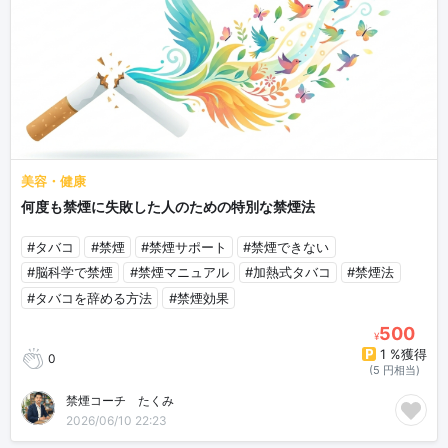
美容・健康
何度も禁煙に失敗した人のための特別な禁煙法
#タバコ
#禁煙
#禁煙サポート
#禁煙できない
#脳科学で禁煙
#禁煙マニュアル
#加熱式タバコ
#禁煙法
#タバコを辞める方法
#禁煙効果
500
¥
1 %獲得
0
(5 円相当)
禁煙コーチ たくみ
2026/06/10 22:23