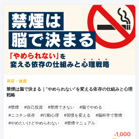
美容・健康
禁煙は脳で決まる｜“やめられない”を変える依存の仕組みと心理
戦略
#禁煙
#自己投資
#禁煙できない
#脳でやめる
#ニコチン依存
#行動心理
#習慣を変える
#脳科学で禁煙
#やめたいけどやめられない
#禁煙マニュアル
1,000
¥