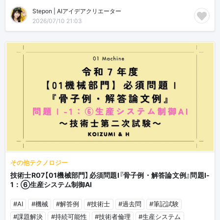
Stepon | AIアイデアクリエーター
2026/07/10 21:03
その他テクノロジー
技術士R07【01機械部門】必須問題Ⅰ『骨子例・解答論文例』問題Ⅰ-
1：⑥生産システム制御AI
#AI
#機械
#解答例
#技術士
#過去問
#筆記試験
#課題解決
#持続可能性
#技術者倫理
#生産システム