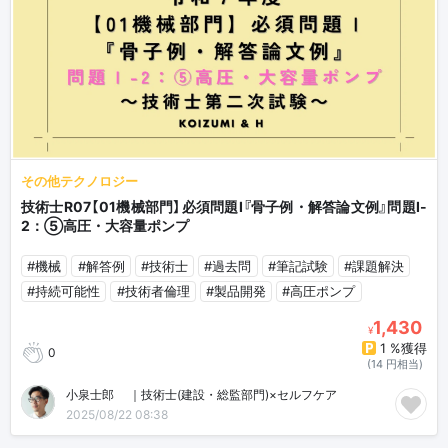
その他テクノロジー
技術士R07【01機械部門】必須問題Ⅰ『骨子例・解答論文例』問題Ⅰ-
2：⑤高圧・大容量ポンプ
#機械
#解答例
#技術士
#過去問
#筆記試験
#課題解決
#持続可能性
#技術者倫理
#製品開発
#高圧ポンプ
1,430
¥
1 %獲得
0
(14 円相当)
小泉士郎🎈｜技術士(建設・総監部門)×セルフケア
2025/08/22 08:38