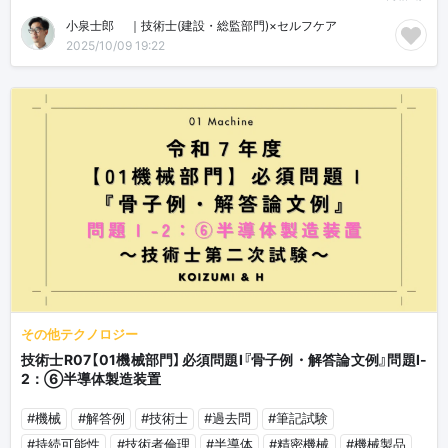
小泉士郎🎈｜技術士(建設・総監部門)×セルフケア
2025/10/09 19:22
その他テクノロジー
技術士R07【01機械部門】必須問題Ⅰ『骨子例・解答論文例』問題Ⅰ-
2：⑥半導体製造装置
#機械
#解答例
#技術士
#過去問
#筆記試験
#持続可能性
#技術者倫理
#半導体
#精密機械
#機械製品