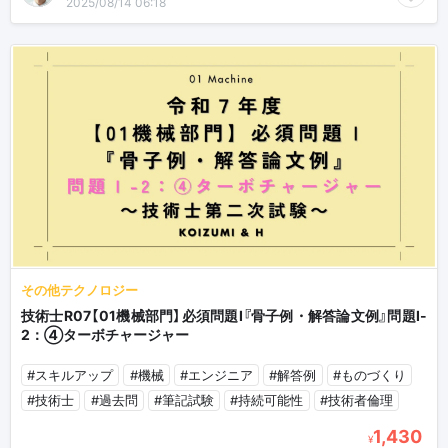
2025/08/14 06:18
その他テクノロジー
技術士R07【01機械部門】必須問題Ⅰ『骨子例・解答論文例』問題Ⅰ-
2：④ターボチャージャー
#スキルアップ
#機械
#エンジニア
#解答例
#ものづくり
#技術士
#過去問
#筆記試験
#持続可能性
#技術者倫理
1,430
¥