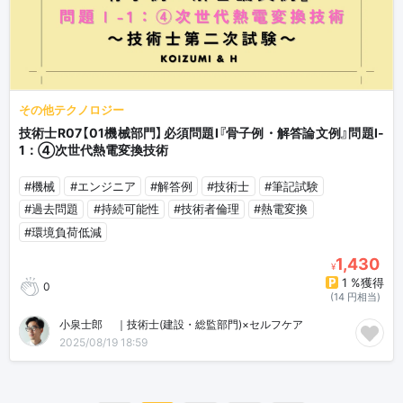
その他テクノロジー
技術士R07【01機械部門】必須問題Ⅰ『骨子例・解答論文例』問題Ⅰ-
1：④次世代熱電変換技術
#機械
#エンジニア
#解答例
#技術士
#筆記試験
#過去問題
#持続可能性
#技術者倫理
#熱電変換
#環境負荷低減
1,430
¥
1 %獲得
0
(14 円相当)
小泉士郎🎈｜技術士(建設・総監部門)×セルフケア
2025/08/19 18:59