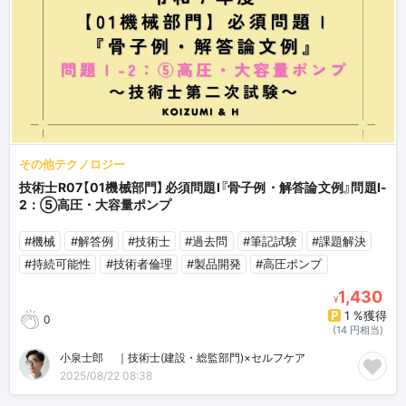
その他テクノロジー
技術士R07【01機械部門】必須問題Ⅰ『骨子例・解答論文例』問題Ⅰ-
2：⑤高圧・大容量ポンプ
#機械
#解答例
#技術士
#過去問
#筆記試験
#課題解決
#持続可能性
#技術者倫理
#製品開発
#高圧ポンプ
1,430
¥
1 %獲得
0
(14 円相当)
小泉士郎🎈｜技術士(建設・総監部門)×セルフケア
2025/08/22 08:38