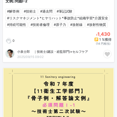
文例』問題Ⅰ-2
#解答例
#技術士
#過去問
#筆記試験
#リスクマネジメント*ヒヤリハット*事故防止*組織学習*介護安全
#持続可能性
#技術者倫理
#原子力
#放射線
#放射性物質
1,430
¥
1 %獲得
0
(14 円相当)
小泉士郎🎈｜技術士(建設・総監部門)×セルフケア
2025/09/15 09:02