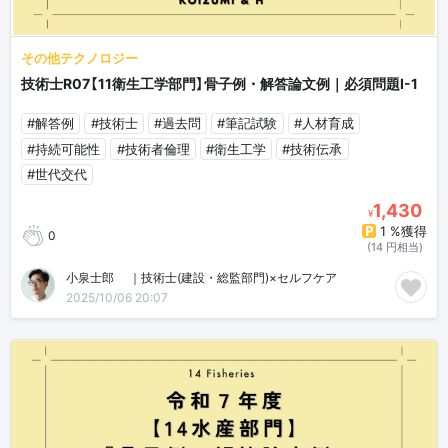
その他テクノロジー
技術士R07【11衛生工学部門】骨子例・解答論文例｜必須問題Ⅰ-1
#解答例
#技術士
#過去問
#筆記試験
#人材育成
#持続可能性
#技術者倫理
#衛生工学
#技術伝承
#世代交代
1,430
¥
1 %獲得
0
(14 円相当)
小泉士郎🎈｜技術士(建設・総監部門)×セルフケア
2025/10/06 20:07