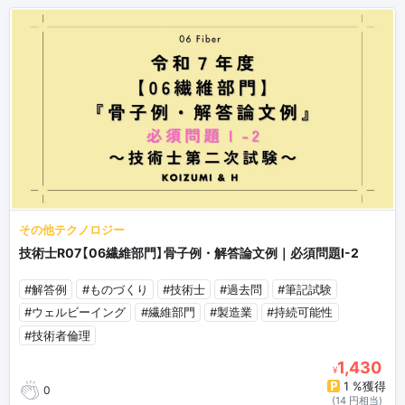
その他テクノロジー
技術士R07【06繊維部門】骨子例・解答論文例｜必須問題Ⅰ-2
#解答例
#ものづくり
#技術士
#過去問
#筆記試験
#ウェルビーイング
#繊維部門
#製造業
#持続可能性
#技術者倫理
1,430
¥
1 %獲得
0
(14 円相当)