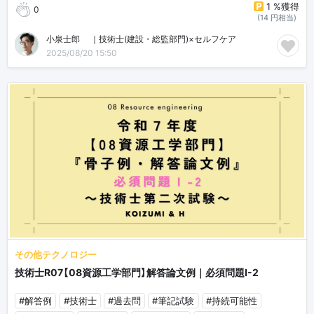
1 %獲得
0
(14 円相当)
小泉士郎🎈｜技術士(建設・総監部門)×セルフケア
2025/08/20 15:50
その他テクノロジー
技術士R07【08資源工学部門】解答論文例｜必須問題Ⅰ-2
#解答例
#技術士
#過去問
#筆記試験
#持続可能性