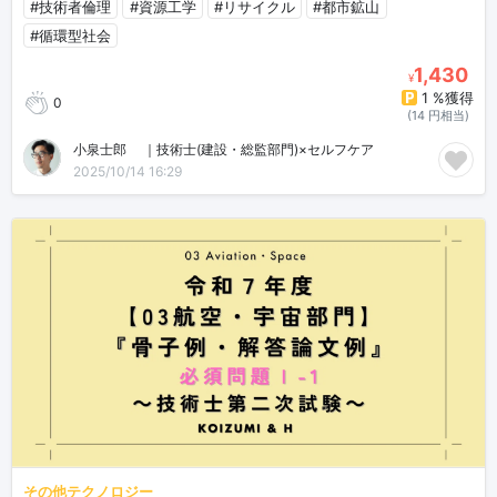
#技術者倫理
#資源工学
#リサイクル
#都市鉱山
#循環型社会
1,430
¥
1 %獲得
0
(14 円相当)
小泉士郎🎈｜技術士(建設・総監部門)×セルフケア
2025/10/14 16:29
その他テクノロジー