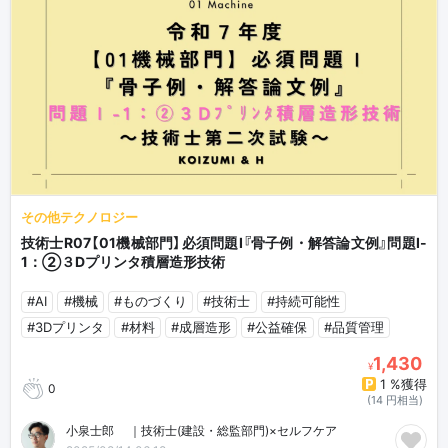
その他テクノロジー
技術士R07【01機械部門】必須問題Ⅰ『骨子例・解答論文例』問題Ⅰ-
1：②３Dプリンタ積層造形技術
#AI
#機械
#ものづくり
#技術士
#持続可能性
#3Dプリンタ
#材料
#成層造形
#公益確保
#品質管理
1,430
¥
1 %獲得
0
(14 円相当)
小泉士郎🎈｜技術士(建設・総監部門)×セルフケア