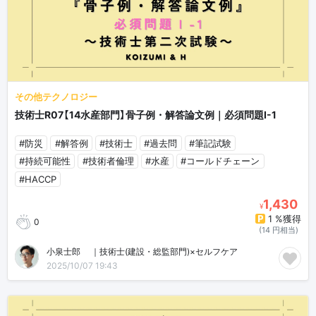
その他テクノロジー
技術士R07【14水産部門】骨子例・解答論文例｜必須問題Ⅰ-1
#防災
#解答例
#技術士
#過去問
#筆記試験
#持続可能性
#技術者倫理
#水産
#コールドチェーン
#HACCP
1,430
¥
1 %獲得
0
(14 円相当)
小泉士郎🎈｜技術士(建設・総監部門)×セルフケア
2025/10/07 19:43