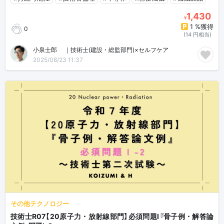
1,430
¥
1 %獲得
0
(14 円相当)
小泉士郎🎈｜技術士(建設・総監部門)×セルフケア
2025/08/23 11:37
その他テクノロジー
技術士R07【20原子力・放射線部門】必須問題Ⅰ『骨子例・解答論