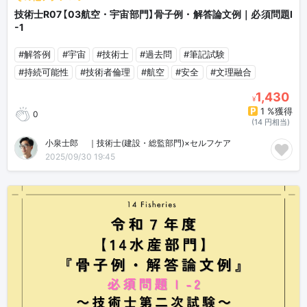
技術士R07【03航空・宇宙部門】骨子例・解答論文例｜必須問題Ⅰ
-1
#解答例
#宇宙
#技術士
#過去問
#筆記試験
#持続可能性
#技術者倫理
#航空
#安全
#文理融合
1,430
¥
1 %獲得
0
(14 円相当)
小泉士郎🎈｜技術士(建設・総監部門)×セルフケア
2025/09/30 19:45