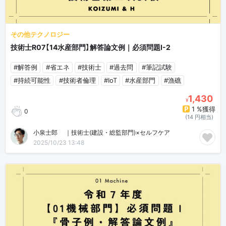
その他テクノロジー
技術士R07【14水産部門】解答論文例｜必須問題Ⅰ-2
#解答例
#省エネ
#技術士
#過去問
#筆記試験
#持続可能性
#技術者倫理
#IoT
#水産部門
#漁礁
1,430
¥
1 %獲得
0
(14 円相当)
小泉士郎🎈｜技術士(建設・総監部門)×セルフケア
2025/10/23 13:48